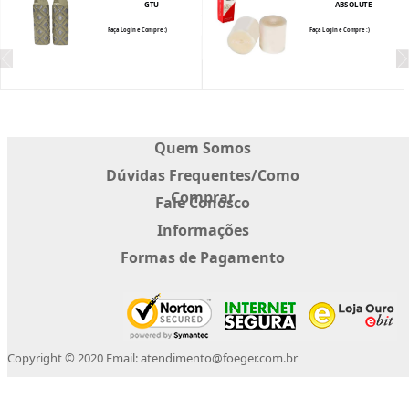
GTU
ABSOLUTE
RETRO BEGE
ABSOLUTE 54181
Faça Login e Compre :)
Faça Login e Compre :)
___
___
Quem Somos
Dúvidas Frequentes/Como
Comprar
Fale Conosco
Informações
Formas de Pagamento
Copyright © 2020 Email: atendimento@foeger.com.br