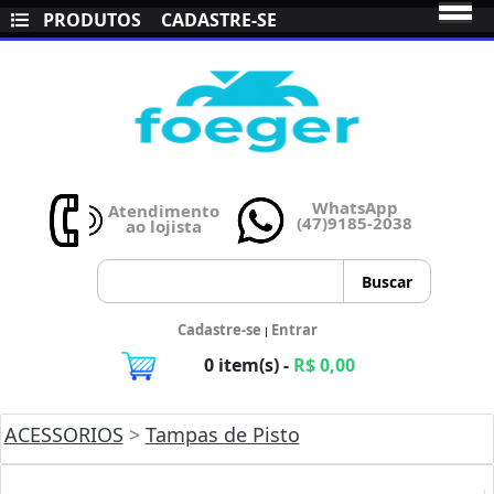
PRODUTOS
CADASTRE-SE
WhatsApp
Atendimento
(47)9185-2038
ao lojista
Cadastre-se
Entrar
|
0 item(s) -
R$ 0,00
ACESSORIOS
>
Tampas de Pisto