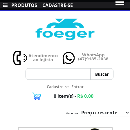
PRODUTOS
CADASTRE-SE
WhatsApp
Atendimento
(47)9185-2038
ao lojista
Cadastre-se
Entrar
|
0 item(s) -
R$ 0,00
Listar por: