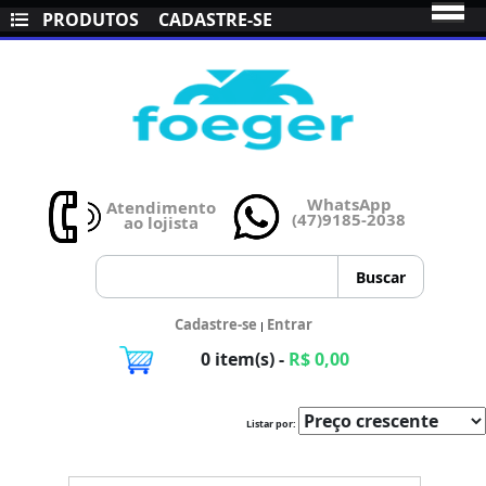
PRODUTOS
CADASTRE-SE
WhatsApp
Atendimento
(47)9185-2038
ao lojista
Cadastre-se
Entrar
|
0 item(s) -
R$ 0,00
Listar por: