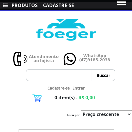
PRODUTOS
CADASTRE-SE
WhatsApp
Atendimento
(47)9185-2038
ao lojista
Cadastre-se
Entrar
|
0 item(s) -
R$ 0,00
Listar por: