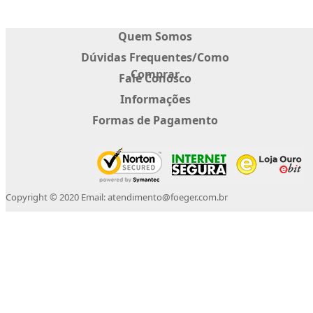
Quem Somos
Dúvidas Frequentes/Como
Comprar
Fale Conosco
Informações
Formas de Pagamento
Copyright © 2020 Email: atendimento@foeger.com.br