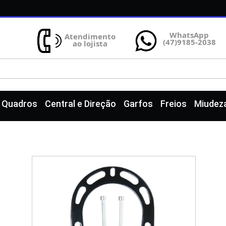
WhatsApp
Atendimento
(47)9185-2038
ao lojista
e Quadros
Central e Direção
Garfos
Freios
Miudez