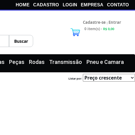
HOME
CADASTRO
LOGIN
EMPRESA
CONTATO
Cadastre-se
Entrar
|
0 item(s) -
R$ 0,00
as
Peças
Rodas
Transmissão
Pneu e Camara
Listar por: