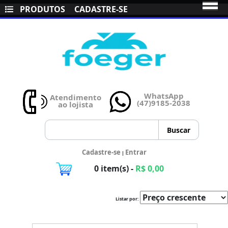
PRODUTOS
CADASTRE-SE
WhatsApp
Atendimento
(47)9185-2038
ao lojista
Cadastre-se
Entrar
|
0 item(s) -
R$ 0,00
Listar por: