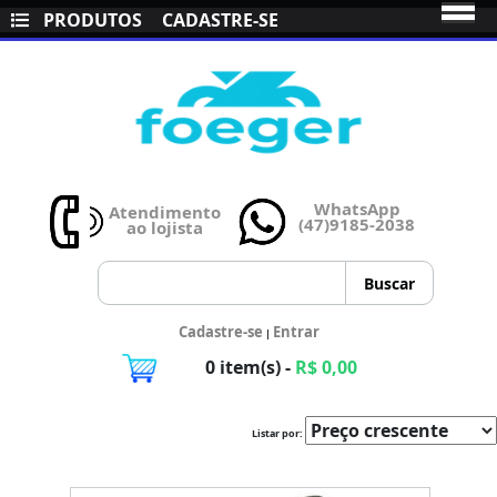
PRODUTOS
CADASTRE-SE
WhatsApp
Atendimento
(47)9185-2038
ao lojista
Cadastre-se
Entrar
|
0 item(s) -
R$ 0,00
Listar por: