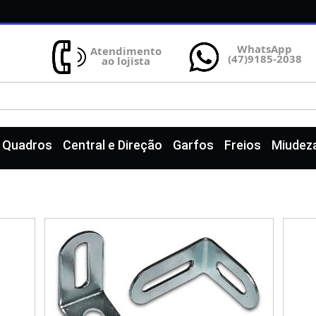
WhatsApp
Atendimento
(47)9185-2038
ao lojista
e Quadros
Central e Direção
Garfos
Freios
Miudez