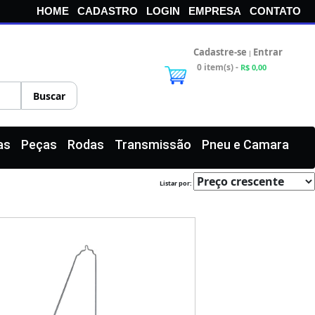
HOME
CADASTRO
LOGIN
EMPRESA
CONTATO
Cadastre-se
Entrar
|
0 item(s) -
R$ 0,00
as
Peças
Rodas
Transmissão
Pneu e Camara
Listar por: