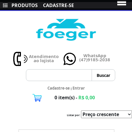
PRODUTOS
CADASTRE-SE
WhatsApp
Atendimento
(47)9185-2038
ao lojista
Cadastre-se
Entrar
|
0 item(s) -
R$ 0,00
Listar por: