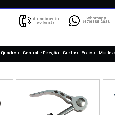
WhatsApp
Atendimento
(47)9185-2038
ao lojista
e Quadros
Central e Direção
Garfos
Freios
Miudez