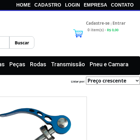
HOME
CADASTRO
LOGIN
EMPRESA
CONTATO
Cadastre-se
Entrar
|
0 item(s) -
R$ 0,00
as
Peças
Rodas
Transmissão
Pneu e Camara
Listar por: