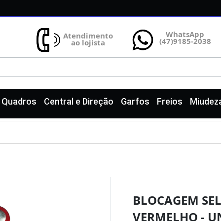
WhatsApp
Atendimento
(47)9185-2038
ao lojista
e Quadros
Central e Direção
Garfos
Freios
Miudez
BLOCAGEM SE
VERMELHO - U