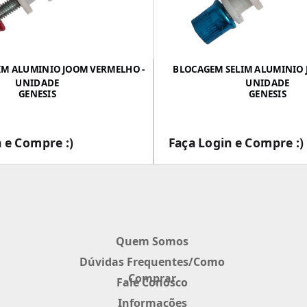
IM ALUMINIO JOOM VERMELHO -
BLOCAGEM SELIM ALUMINIO 
UNIDADE
UNIDADE
GENESIS
GENESIS
 e Compre :)
Faça Login e Compre :)
___
___
Quem Somos
Dúvidas Frequentes/Como
Comprar
Fale Conosco
Informações