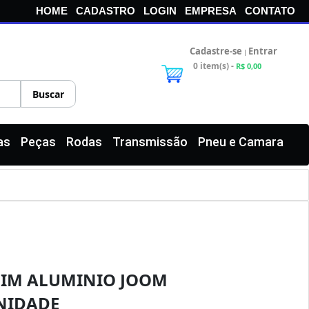
HOME
CADASTRO
LOGIN
EMPRESA
CONTATO
Cadastre-se
Entrar
|
0 item(s) -
R$ 0,00
as
Peças
Rodas
Transmissão
Pneu e Camara
LIM ALUMINIO JOOM
NIDADE