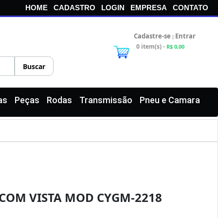
HOME
CADASTRO
LOGIN
EMPRESA
CONTATO
Cadastre-se
Entrar
|
0 item(s) -
R$ 0,00
as
Peças
Rodas
Transmissão
Pneu e Camara
 COM VISTA MOD CYGM-2218