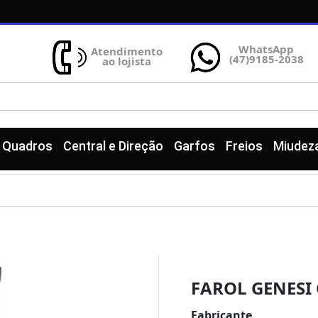
WhatsApp
Atendimento
(47)9185-2038
ao lojista
e Quadros
Central e Direção
Garfos
Freios
Miudez
FAROL GENESI
Fabricante