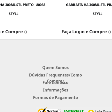
A 300ML STL PRETO - 80033
GARRAFINHA 300ML STL PRA
STYLL
STYLL
 e Compre :)
Faça Login e Compre :)
___
___
Quem Somos
Dúvidas Frequentes/Como
Comprar
Fale Conosco
Informações
Formas de Pagamento