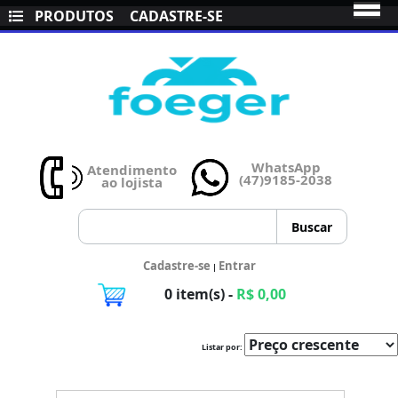
PRODUTOS
CADASTRE-SE
WhatsApp
Atendimento
(47)9185-2038
ao lojista
Cadastre-se
Entrar
|
0 item(s) -
R$ 0,00
Listar por: