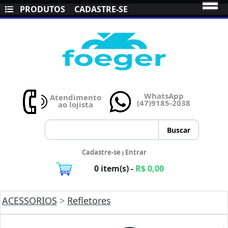
PRODUTOS
CADASTRE-SE
WhatsApp
Atendimento
(47)9185-2038
ao lojista
Cadastre-se
Entrar
|
0 item(s) -
R$ 0,00
ACESSORIOS
>
Refletores