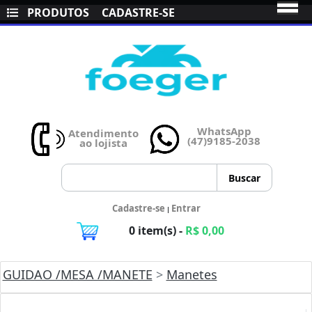
PRODUTOS
CADASTRE-SE
WhatsApp
Atendimento
(47)9185-2038
ao lojista
Cadastre-se
Entrar
|
0 item(s) -
R$ 0,00
GUIDAO /MESA /MANETE
>
Manetes