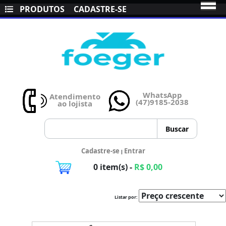
PRODUTOS
CADASTRE-SE
WhatsApp
Atendimento
(47)9185-2038
ao lojista
Cadastre-se
Entrar
|
0 item(s) -
R$ 0,00
Listar por: