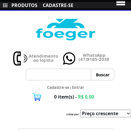
PRODUTOS
CADASTRE-SE
WhatsApp
Atendimento
(47)9185-2038
ao lojista
Cadastre-se
Entrar
|
0 item(s) -
R$ 0,00
Listar por: