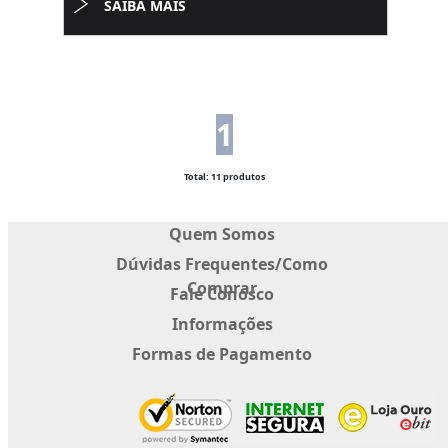
SAIBA MAIS
1
Total: 11 produtos
Quem Somos
Dúvidas Frequentes/Como
Comprar
Fale Conosco
Informações
Formas de Pagamento