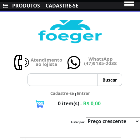
PRODUTOS
CADASTRE-SE
WhatsApp
Atendimento
(47)9185-2038
ao lojista
Cadastre-se
Entrar
|
0 item(s) -
R$ 0,00
Listar por: