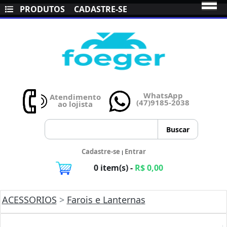
PRODUTOS
CADASTRE-SE
WhatsApp
Atendimento
(47)9185-2038
ao lojista
Cadastre-se
Entrar
|
0 item(s) -
R$ 0,00
ACESSORIOS
>
Farois e Lanternas