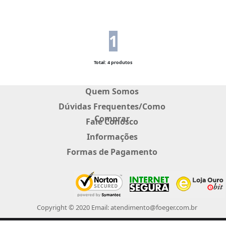
1
Total: 4 produtos
Quem Somos
Dúvidas Frequentes/Como
Comprar
Fale Conosco
Informações
Formas de Pagamento
Copyright © 2020 Email: atendimento@foeger.com.br