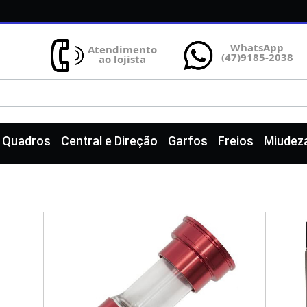
WhatsApp
Atendimento
(47)9185-2038
ao lojista
e Quadros
Central e Direção
Garfos
Freios
Miudez