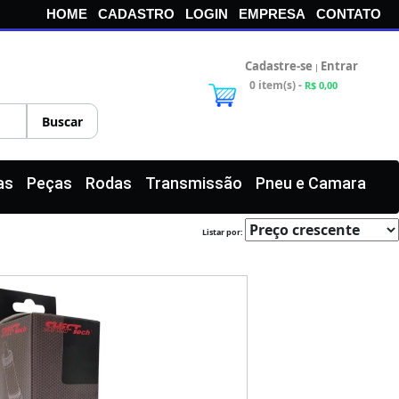
HOME
CADASTRO
LOGIN
EMPRESA
CONTATO
Cadastre-se
Entrar
|
0 item(s) -
R$ 0,00
as
Peças
Rodas
Transmissão
Pneu e Camara
Listar por: