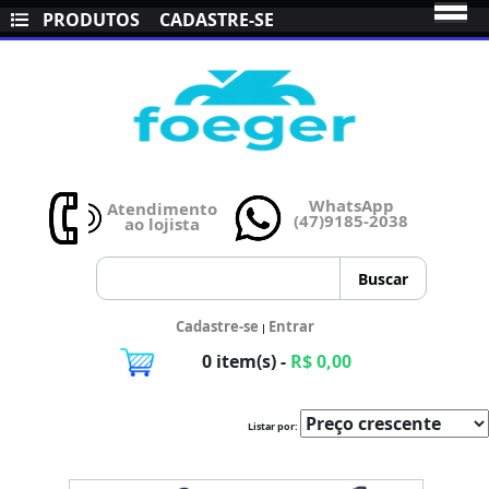
PRODUTOS
CADASTRE-SE
WhatsApp
Atendimento
(47)9185-2038
ao lojista
Cadastre-se
Entrar
|
0 item(s) -
R$ 0,00
Listar por: