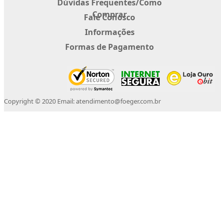
Dúvidas Frequentes/Como
Comprar
Fale Conosco
Informações
Formas de Pagamento
Copyright © 2020 Email: atendimento@foeger.com.br