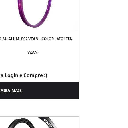
 24 .ALUM. P02 VZAN - COLOR - VIOLETA
VZAN
ça Login e Compre :)
SAIBA MAIS