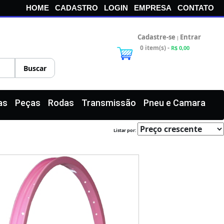
HOME
CADASTRO
LOGIN
EMPRESA
CONTATO
Cadastre-se
Entrar
|
0 item(s) -
R$ 0,00
as
Peças
Rodas
Transmissão
Pneu e Camara
Listar por: