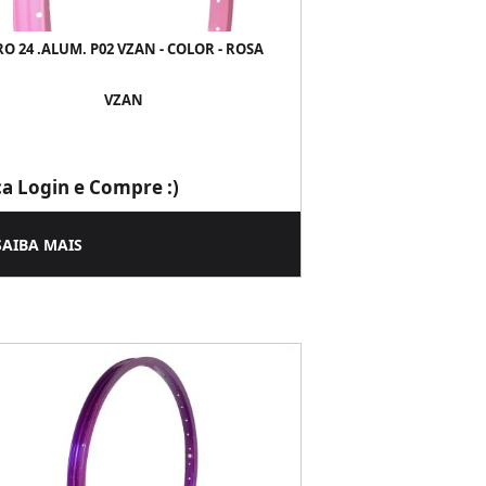
O 24 .ALUM. P02 VZAN - COLOR - ROSA
VZAN
ça Login e Compre :)
SAIBA MAIS