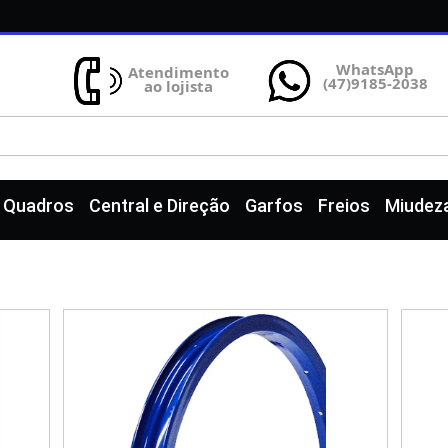
WhatsApp
Atendimento
(47)9185-2038
ao lojista
e Quadros
Central e Direção
Garfos
Freios
Miudez