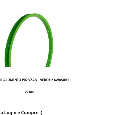
0 .ALUMINIO P02 VZAN - VERDE KAWASAKI
VZAN
ça Login e Compre :)