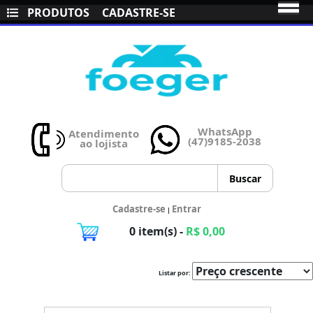
PRODUTOS
CADASTRE-SE
WhatsApp
Atendimento
(47)9185-2038
ao lojista
Cadastre-se
Entrar
|
0 item(s) -
R$ 0,00
Listar por: