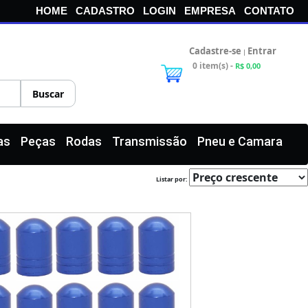
HOME
CADASTRO
LOGIN
EMPRESA
CONTATO
Cadastre-se
Entrar
|
0 item(s) -
R$ 0,00
as
Peças
Rodas
Transmissão
Pneu e Camara
Listar por: