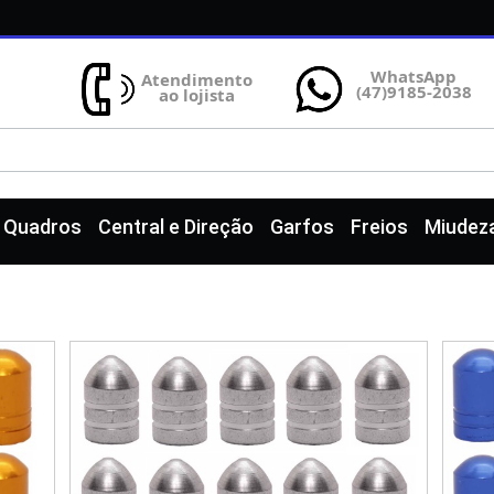
WhatsApp
Atendimento
(47)9185-2038
ao lojista
e Quadros
Central e Direção
Garfos
Freios
Miudez