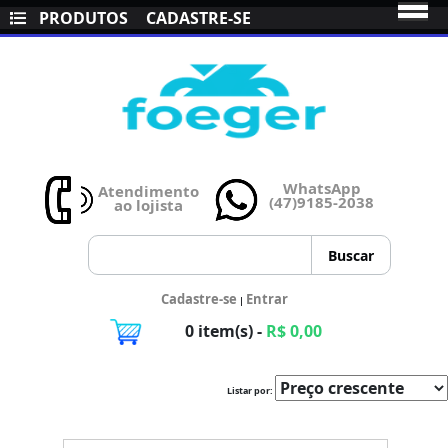
PRODUTOS
CADASTRE-SE
WhatsApp
Atendimento
(47)9185-2038
ao lojista
Cadastre-se
Entrar
|
0 item(s) -
R$ 0,00
Listar por: