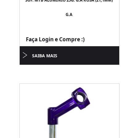
SUP. MTB ALUMINIO 25G. G.A ROSA (21,1MM)
G.A
Faça Login e Compre :)
SAIBA MAIS