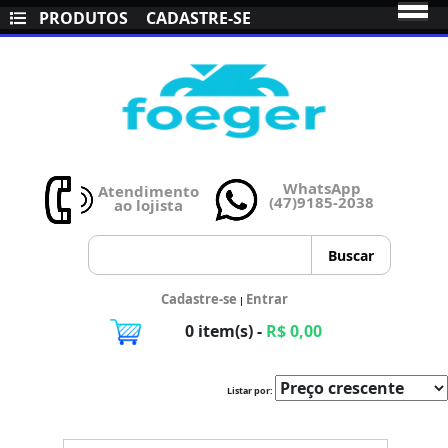
PRODUTOS
CADASTRE-SE
WhatsApp
Atendimento
(47)9185-2038
ao lojista
Cadastre-se
Entrar
|
0 item(s) -
R$ 0,00
Listar por: