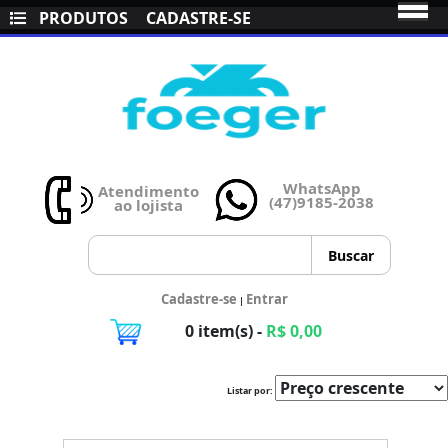
PRODUTOS
CADASTRE-SE
WhatsApp
Atendimento
(47)9185-2038
ao lojista
Cadastre-se
Entrar
|
0 item(s) -
R$ 0,00
Listar por: