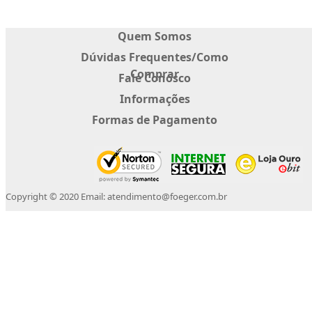
Quem Somos
Dúvidas Frequentes/Como
Comprar
Fale Conosco
Informações
Formas de Pagamento
Copyright © 2020 Email: atendimento@foeger.com.br