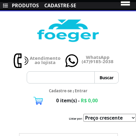
PRODUTOS
CADASTRE-SE
WhatsApp
Atendimento
(47)9185-2038
ao lojista
Cadastre-se
Entrar
|
0 item(s) -
R$ 0,00
Listar por: