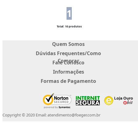
1
Total: 10 produtos
Quem Somos
Dúvidas Frequentes/Como
Comprar
Fale Conosco
Informações
Formas de Pagamento
Copyright © 2020 Email: atendimento@foeger.com.br