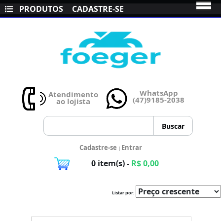
PRODUTOS
CADASTRE-SE
WhatsApp
Atendimento
(47)9185-2038
ao lojista
Cadastre-se
Entrar
|
0 item(s) -
R$ 0,00
Listar por: