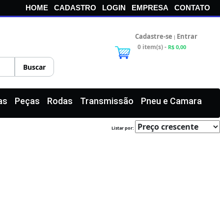
HOME
CADASTRO
LOGIN
EMPRESA
CONTATO
Cadastre-se
Entrar
|
0 item(s) -
R$ 0,00
as
Peças
Rodas
Transmissão
Pneu e Camara
Listar por: