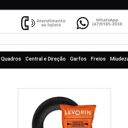
WhatsApp
Atendimento
(47)9185-2038
ao lojista
e Quadros
Central e Direção
Garfos
Freios
Miudez