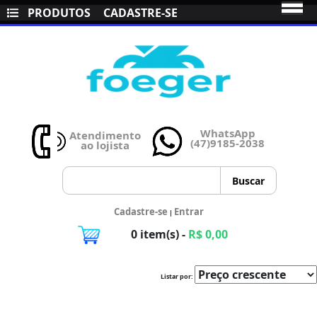
PRODUTOS
CADASTRE-SE
WhatsApp
Atendimento
(47)9185-2038
ao lojista
Cadastre-se
Entrar
|
0 item(s) -
R$ 0,00
Listar por: