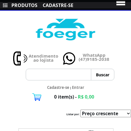
PRODUTOS
CADASTRE-SE
WhatsApp
Atendimento
(47)9185-2038
ao lojista
Cadastre-se
Entrar
|
0 item(s) -
R$ 0,00
Listar por: