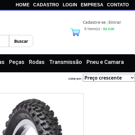
HOME
CADASTRO
LOGIN
EMPRESA
CONTATO
Cadastre-se
Entrar
|
0 item(s) -
R$ 0,00
as
Peças
Rodas
Transmissão
Pneu e Camara
Listar por: