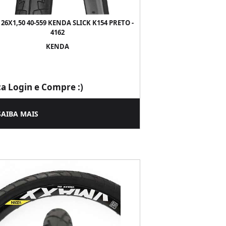
26X1,50 40-559 KENDA SLICK K154 PRETO -
4162
KENDA
ça Login e Compre :)
SAIBA MAIS