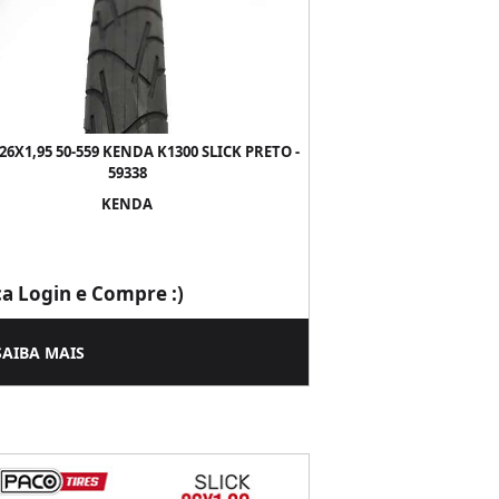
26X1,95 50-559 KENDA K1300 SLICK PRETO -
59338
KENDA
ça Login e Compre :)
SAIBA MAIS