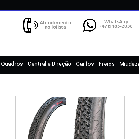
WhatsApp
Atendimento
(47)9185-2038
ao lojista
e Quadros
Central e Direção
Garfos
Freios
Miudez