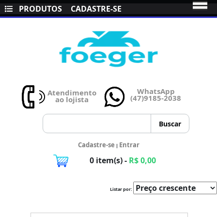
PRODUTOS
CADASTRE-SE
WhatsApp
Atendimento
(47)9185-2038
ao lojista
Cadastre-se
Entrar
|
0 item(s) -
R$ 0,00
Listar por: