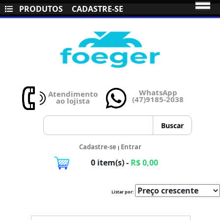
PRODUTOS
CADASTRE-SE
WhatsApp
Atendimento
(47)9185-2038
ao lojista
Cadastre-se
Entrar
|
0 item(s) -
R$ 0,00
Listar por: