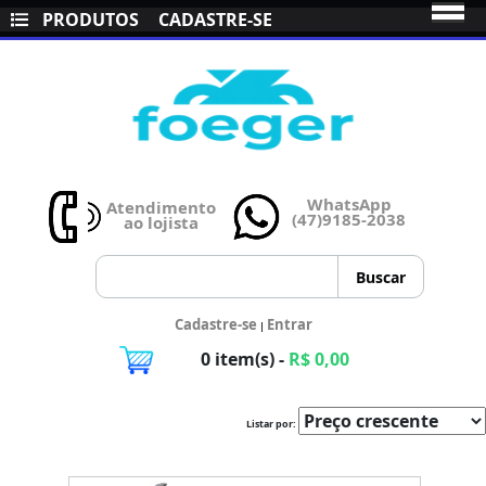
PRODUTOS
CADASTRE-SE
WhatsApp
Atendimento
(47)9185-2038
ao lojista
Cadastre-se
Entrar
|
0 item(s) -
R$ 0,00
Listar por: