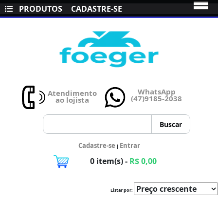
PRODUTOS
CADASTRE-SE
WhatsApp
Atendimento
(47)9185-2038
ao lojista
Cadastre-se
Entrar
|
0 item(s) -
R$ 0,00
Listar por: