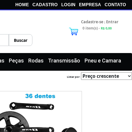
HOME
CADASTRO
LOGIN
EMPRESA
CONTATO
Cadastre-se
Entrar
|
0 item(s) -
R$ 0,00
as
Peças
Rodas
Transmissão
Pneu e Camara
Listar por: