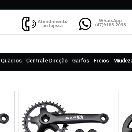
WhatsApp
Atendimento
(47)9185-2038
ao lojista
e Quadros
Central e Direção
Garfos
Freios
Miudez