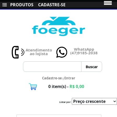
PRODUTOS
CADASTRE-SE
WhatsApp
Atendimento
(47)9185-2038
ao lojista
Cadastre-se
Entrar
|
0 item(s) -
R$ 0,00
Listar por: