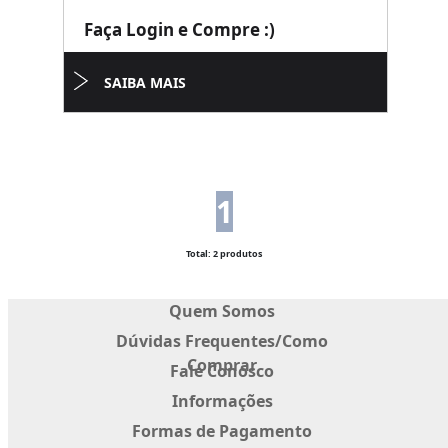
Faça Login e Compre :)
SAIBA MAIS
1
Total: 2 produtos
Quem Somos
Dúvidas Frequentes/Como
Comprar
Fale Conosco
Informações
Formas de Pagamento