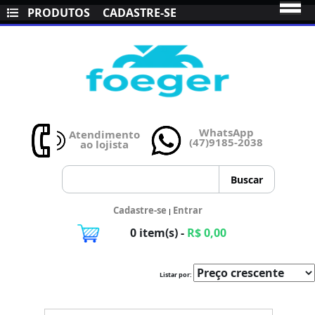
PRODUTOS
CADASTRE-SE
WhatsApp
Atendimento
(47)9185-2038
ao lojista
Cadastre-se
Entrar
|
0 item(s) -
R$ 0,00
Listar por: