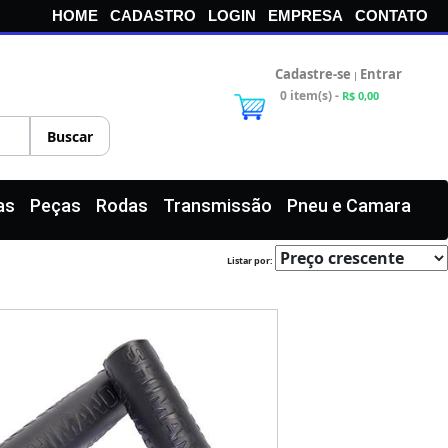
HOME
CADASTRO
LOGIN
EMPRESA
CONTATO
Cadastre-se
Entrar
|
0 item(s) -
R$ 0,00
as
Peças
Rodas
Transmissão
Pneu e Camara
Listar por: