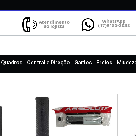
WhatsApp
Atendimento
(47)9185-2038
ao lojista
e Quadros
Central e Direção
Garfos
Freios
Miudez