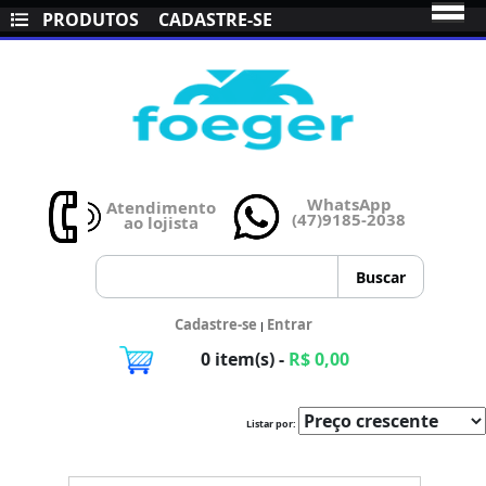
PRODUTOS
CADASTRE-SE
WhatsApp
Atendimento
(47)9185-2038
ao lojista
Cadastre-se
Entrar
|
0 item(s) -
R$ 0,00
Listar por: